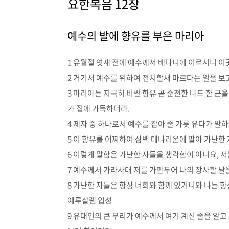
요한복음 12장
예수의 발에 향유를 부은 마리아
1 유월절 엿새 전에 예수께서 베다니에 이르시니 이
2 거기서 예수를 위하여 전치할새 마르다는 일을 보고
3 마리아는 지극히 비싼 향유 곧 순전한 나드 한 근
가 집에 가득하더라.
4 제자 중 하나로서 예수를 잡아 줄 가룟 유다가 말
5 이 향유를 어찌하여 삼백 데나리온에 팔아 가난한
6 이렇게 말함은 가난한 자들을 생각함이 아니요, 저
7 예수께서 가라사대 저를 가만두어 나의 장사할 날을
8 가난한 자들은 항상 너희와 함께 있거니와 나는 
예루살렘 입성
9 유대인의 큰 무리가 예수께서 여기 계신 줄을 알고