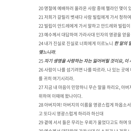
20 명절에 예배하러 올라온 사람 중에 헬라인 몇이 
21 저희가 갈릴리 벳새다 사람 빌립에게 가서 청하
22 빌립이 안드레에게 가서 말하고 안드레와 빌립이
23 예수께서 대답하여 가라사대 인자의 영광을 얻을
24 내가 진실로 진실로 너희에게 이르노니
한 알의 
맺느니라
.
25
자기 생명을 사랑하는 자는 잃어버릴 것이요, 이
26 사람이 나를 섬기려면 나를 따르라. 나 있는 곳
를 귀히 여기시리라.
27 지금 내 마음이 민망하니 무슨 말을 하리오, 아
위하여 이때에 왔나이다.
28 아버지여! 아버지의 이름을 영광스럽게 하옵소서
고 또다시 영광스럽게 하리라 하신대
29 곁에 서서 들은 무리는 우뢰가 울었다고도 하며