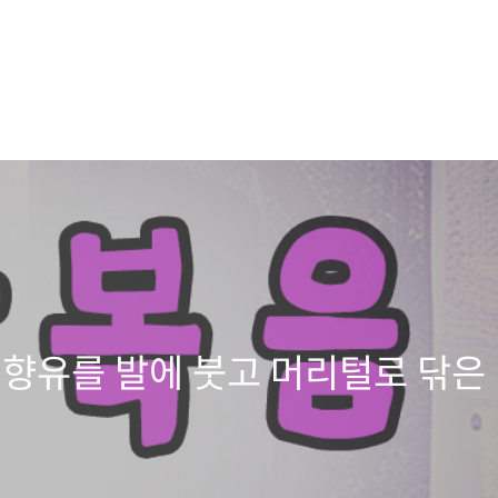
드 향유를 발에 붓고 머리털로 닦은