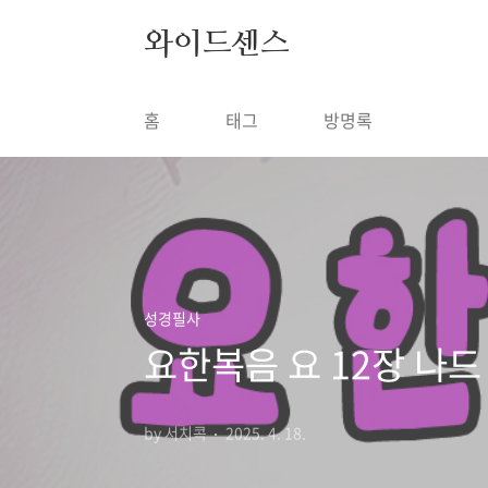
본문 바로가기
와이드센스
홈
태그
방명록
성경필사
요한복음 요 12장 나
by 서치콕
2025. 4. 18.