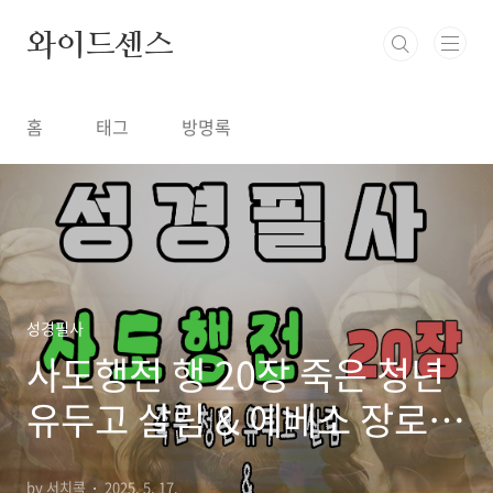
본문 바로가기
와이드센스
홈
태그
방명록
성경필사
사도행전 행 20장 죽은 청년
유두고 살림 & 에베소 장로
초청 고별 설교
by 서치콕
2025. 5. 17.