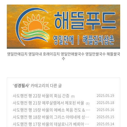
영일만애김치 영일마내 호래이김치 영일만애쌀국수 영일만쌀국수 해뜰쌀국
수
'
성경필사
' 카테고리의 다른 글
사도행전 행 22장 바울의 회심 간증
2025.05.19
(0)
사도행전 행 21장 예루살렘에서 체포된 바울
2025.05.18
(1)
사도행전 행 19장 바울의 에베소 복음 전도 & 우
2025.05.16
상 만드는 사람들의 소동
사도행전 행 18장 바울의 그리스 아테네에 성공
2025.05.15
(1)
치 못한 전도사역 & 성공한 그린도 전도사역
사도행전 행 17장 바울의 데살로니가 베뢰아 아
2025.05.14
(1)