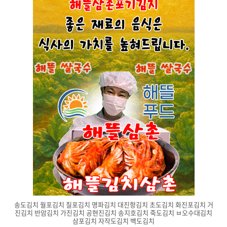
송도김치 월포김치 칠포김치 명파김치 대진항김치 초도김치 화진포김치 거
진김치 반암김치 가진김치 공현진김치 송지호김치 죽도김치 ㅂ오수대김치
삼포김치 자작도김치 백도김치