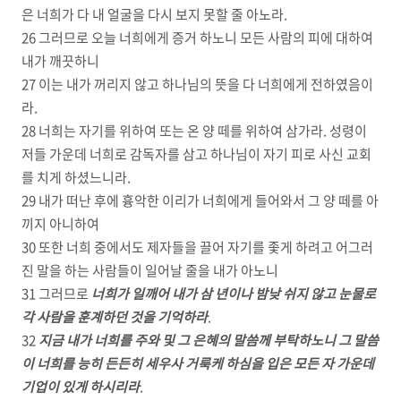
은 너희가 다 내 얼굴을 다시 보지 못할 줄 아노라.
26 그러므로 오늘 너희에게 증거 하노니 모든 사람의 피에 대하여
내가 깨끗하니
27 이는 내가 꺼리지 않고 하나님의 뜻을 다 너희에게 전하였음이
라.
28 너희는 자기를 위하여 또는 온 양 떼를 위하여 삼가라. 성령이
저들 가운데 너희로 감독자를 삼고 하나님이 자기 피로 사신 교회
를 치게 하셨느니라.
29 내가 떠난 후에 흉악한 이리가 너희에게 들어와서 그 양 떼를 아
끼지 아니하여
30 또한 너희 중에서도 제자들을 끌어 자기를 좇게 하려고 어그러
진 말을 하는 사람들이 일어날 줄을 내가 아노니
31 그러므로
너희가 일깨어 내가 삼 년이나 밤낮 쉬지 않고 눈물로
각 사람을 훈계하던 것을 기억하라
.
32
지금 내가 너희를 주와 및 그 은혜의 말씀께 부탁하노니 그 말씀
이 너희를 능히 든든히 세우사 거룩케 하심을 입은 모든 자 가운데
기업이 있게 하시리라
.