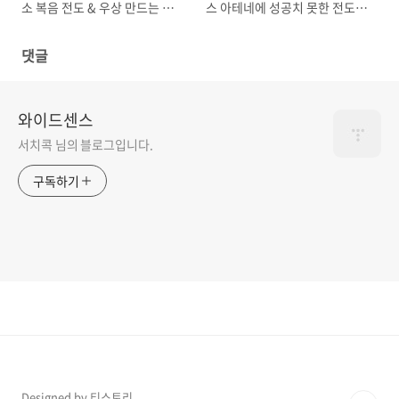
소 복음 전도 & 우상 만드는 사
스 아테네에 성공치 못한 전도사
람들의 소동
역 & 성공한 그린도 전도사역
댓글
와이드센스
서치콕 님의 블로그입니다.
구독하기
Designed by 티스토리