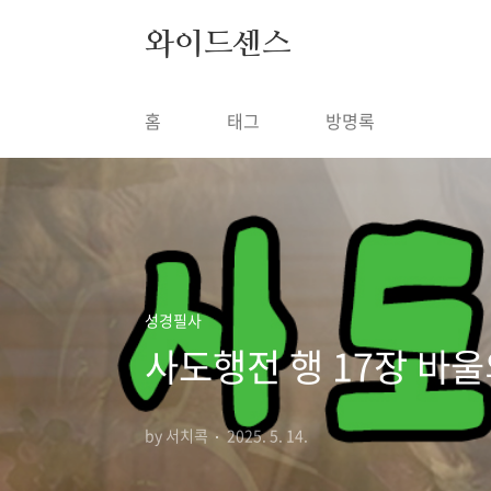
본문 바로가기
와이드센스
홈
태그
방명록
성경필사
사도행전 행 17장 바
by 서치콕
2025. 5. 14.