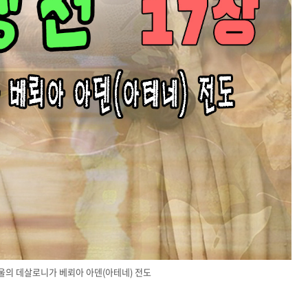
바울의 데살로니가 베뢰아 아덴(아테네) 전도