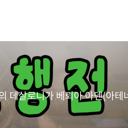
울의 데살로니가 베뢰아 아덴(아테네