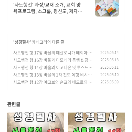
'사도행전' 과정/교재 소개, 교회 양
육프로그램, 소그룹, 평신도, 제자훈
련.
'
성경필사
' 카테고리의 다른 글
사도행전 행 17장 바울의 데살로니가 베뢰아 아
2025.05.14
덴(아테네) 전도
사도행전 행 16장 바울과 디모데의 동행 & 감옥
2025.05.13
(0)
에 투옥된 바울과 실라
사도행전 행 14장 바울의 이고니온 및 루스드라
2025.05.11
(0)
전도
사도행전 행 13장 바울의 1차 전도 여행 비시디
2025.05.10
(1)
아 안디옥 전도
사도행전 행 12장 야고보의 순교와 베드로의 투
2025.05.09
(1)
옥
(0)
관련글