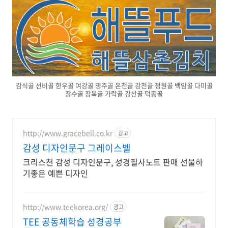
감식골 선비골 한우골 여강골 명주골 온천골 강천골 청원골 백암골 다미골
장수골 장복골 가락골 강산골 덕동골
http://www.gracebell.co.kr
광고
감성 디자인문구 그레이스벨
크리스천 감성 디자인문구, 성경필사노트 판매 선물하
기좋은 예쁜 디자인
http://www.teekorea.org/
광고
TEE 공동체학습 성경공부