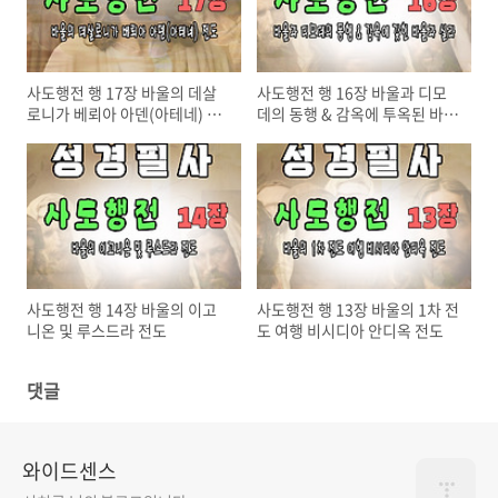
사도행전 행 17장 바울의 데살
사도행전 행 16장 바울과 디모
로니가 베뢰아 아덴(아테네) 전
데의 동행 & 감옥에 투옥된 바울
도
과 실라
사도행전 행 14장 바울의 이고
사도행전 행 13장 바울의 1차 전
니온 및 루스드라 전도
도 여행 비시디아 안디옥 전도
댓글
와이드센스