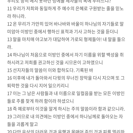
우리도 능히 메지 못하던 멍에를 제자들의 목에 두려느냐?
11 우리가 저희와 동일하게 주 예수의 은혜로 구원받는 줄을 믿노
라 하니라.
12 온 무리가 가만히 있어 바나바와 바울이 하나님의 자기들로 말
미암아 이방인 중에서 행하신 표적과 기사 고하는 것을 듣더니
13 말을 마치매 야고보가 대답하여 가로되 형제들아! 내 말을 들으
라.
14 하나님이 처음으로 이방인 중에서 자기 이름을 위할 백성을 취
하시려고 저희를 권고하신 것을 시므온이 고하였으니
15 선지자들의 말씀이 이와 합하도다. 기록된 바
16 이후에 내가 돌아와서 다윗의 무너진 장막을 다시 지으며 또 그
퇴락한 것을 다시 지어 일으키리니
17 이는 그 남은 사람들과 내 이름으로 일컬음을 받는 모든 이방인
들로 주를 찾게 하려 함이라 하셨으니
18 즉 예로부터 이것을 알게 하시는 주의 말씀이라 함과 같으니라.
19 그러므로 내 의견에는 이방인 중에서 하나님께로 돌아오는 자
들을 괴롭게 말고
20 다만 우상의 더러운 것과 음행과 목매어 주인 것과 피를 멀리하