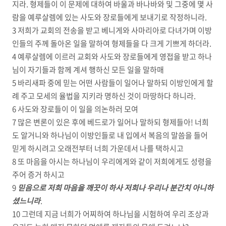
지라. 형제들이 이 문제에 대하여 바울과 바나바와 및 그중에 몇 사
람을 예루살렘에 있는 사도와 장로들에게 보내기로 작정하니라.
3 저희가 교회의 전송을 받고 베니게와 사마리아로 다녀가며 이방
인들의 주께 돌아온 일을 말하여 형제들을 다 크게 기쁘게 하더라.
4 예루살렘에 이르러 교회와 사도와 장로들에게 영접을 받고 하나
님이 자기들과 함께 계셔 행하신 모든 일을 말하매
5 바리새파 중에 믿는 어떤 사람들이 일어나 말하되 이방인에게 할
례 주고 모세의 율법을 지키라 명하신 것이 마땅하다 하니라.
6 사도와 장로들이 이 일을 의논하러 모여
7 많은 변론이 있은 후에 베드로가 일어나 말하되 형제들아! 너희
도 알거니와 하나님이 이방인들로 내 입에서 복음의 말씀을 들어
믿게 하시려고 오래전부터 너희 가운데서 나를 택하시고
8 또 마음을 아시는 하나님이 우리에게와 같이 저희에게도 성령을
주어 증거 하시고
9
믿음으로 저희 마음을 깨끗이 하사 저희나 우리나 분간치 아니하
셨느니라
.
10 그런데 지금 너희가 어찌하여 하나님을 시험하여 우리 조상과