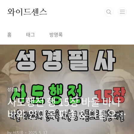
본문 바로가기
와이드센스
홈
태그
방명록
성경필사
사도행전 행 15장 바울 바나
바와 안디옥 파송 & 다툼으로
인한 이별
by 서치콕
2025. 5. 12.