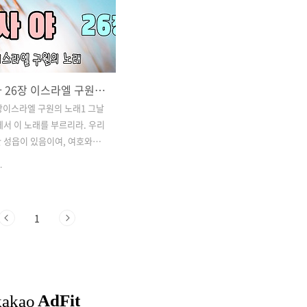
이사야 사 26장 이스라엘 구원의 노래 & 다가올 심판을 피하라
장이스라엘 구원의 노래1 그날
에서 이 노래를 부르리라. 우리
 성읍이 있음이여, 여호와께
 성과 곽을 삼으시리로다.2 너
.
 열고 신을 지키는 의로운 나
게 할지어다.3 주께서 심지가
를 평강에 평강으로 지키시리니
1
주를 의뢰함이니이다.4 너희는
원히 의뢰하라. 주 여호와는
이심이로다.5 높은 데 거하는
며 솟은 성을 헐어 땅에 엎으
 미치게 하셨도다.6 발이 그것
 곧 빈궁한 자의 발과 곤핍한