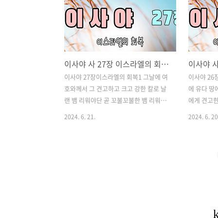
이사야 사 27장 이스라엘의 회복 & 포도원의 노래
이사야 27장이스라엘의 회복1 그날에 여
이사야 26
호와께서 그 견고하고 크고 강한 칼로 날
에 유다 땅
랜 뱀 리워야단 곧 꼬불꼬불한 뱀 리워야
에게 견고한
단을 벌하시며 바다에 있는 용을 죽이시
서 구원으로
2024. 6. 21.
2024. 6. 20
리라.2 그날에 너희는 아름다운 포도원을
희는 문들을
두고 노래를 부를지어다.3 나 여호와는 포
라로 들어오
도원지지가 됨이여, 때때로 물을 주며 밤
견고한 자
낮으로 간수하여 아무든지 상해하지 못하
이는 그가 
게 하리로다.4 나는 포도원에 대하여 노함
여호와를 영
이 없나니 질려와 형극이 나를 대적하여
영원한 반석
싸운다 하자. 내가 그것을 밟고 모아 불사
자를 낮추시
르리라.5 그라히지 아니할 것 같으면 나의
시되 진토에
힘을 의지하고 나와 화친하며 나로 더불
을 밟으리니