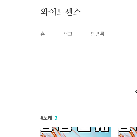
본문 바로가기
와이드센스
홈
태그
방명록
노래
2