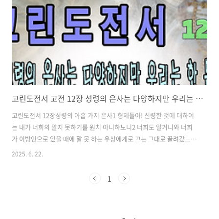
고린도전서 고전 12장 성령의 은사는 다양하지만 우리는 한 몸
고린도전서 12장성령의 아홉 가지 은사1 형제들아! 신령한 것에 대하여
는 내가 너희의 알지 못하기를 원치 아니하노니2 너희도 알거니와 너희
가 이방인으로 있을 때에 말 못 하는 우상에게로 끄는 그대로 끌려갔느니
라.3 그러므로 내가 너희에게 알게 하노니 하나님의 영으로 말하는 자는
2025. 6. 22.
누구든지 예수를 저주할 자라 하지 않고 또 성령으로 아니하고는 누구든
지 예수를 주시라 할 수 없느니라.4 은사는 여러 가지나 성령은 같고5 직
1
임은 여러 가지나 주는 같으며6 또 역사는 여러 가지나 모든 것을 모든 사
람 가운데서 역사하시는 하나님은 같으니7 각 사람에게 성령의 나타남을
주심은 유익하게 하려 하심이라.8 어떤 이에게는 성령으로 말미암아 지