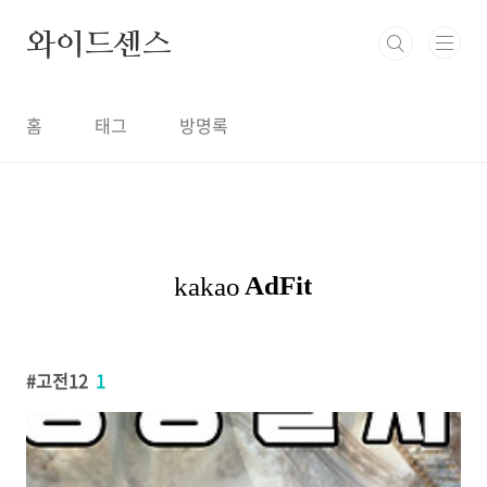
본문 바로가기
와이드센스
홈
태그
방명록
고전12
1