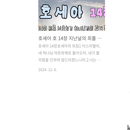
호세아 호 14장 지난날의 죄를 뉘우치고 하나님과의 관계 회복
호세아 14장호세아의 외침1 이스라엘아,
네 하나님 여호와께로 돌아오라. 네가 불
의함을 인하여 엎드러졌느니라.2 너는 말
씀을 가지고 여호와께로 돌아와서 아뢰기
2024. 12. 6.
를 모든 불의를 제하시고 선한 바를 받으
소서. 우리가 입술로 수송아지를 대신하
여 주께 드리리이다.3 우리가 앗수르의 구
원을 의지하지 아니하며 말을 타지 아니
하며 다시는 우리의 손으로 지은 것을 향
하여 너희는 우리 신이라 하지 아니하오
리니 이는 고아가 주께로 말미암아 긍휼
을 얻음이니이다 할지니라.북이스라엘의
회복 예언4 내가 저희의 패역을 고치고 즐