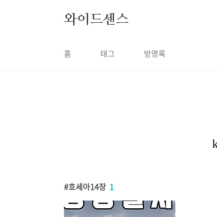
본문 바로가기
와이드센스
홈
태그
방명록
호세아14장
1