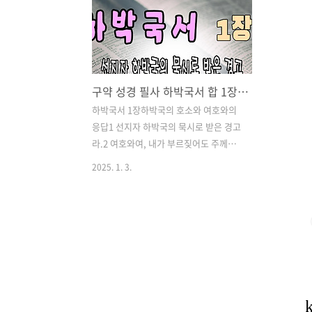
구약 성경 필사 하박국서 합 1장 선지자 하박국의 묵시로 받은 경고
하박국서 1장하박국의 호소와 여호와의
응답1 선지자 하박국의 묵시로 받은 경고
라.2 여호와여, 내가 부르짖어도 주께서
듣지 아니하시니 어느 때까지리이까? 내
2025. 1. 3.
가 강포를 인하여 외쳐도 주께서 구원치
아니하시나이다.3 어찌하여 나로 간악을
보게 하시며 패역을 목도하게 하시나이
까? 대저 겁탈과 강포가 내 앞에 있고 변
론과 분쟁이 일어났나이다.4 이러므로 율
법이 해이하고 공의가 아주 시행되지 못
하리니 이는 악인이 의인을 에워쌌으므로
공의가 굽게 행함이니이다.5 여호와께서
가라사대 너희는 열국을 보고 또 보고 놀