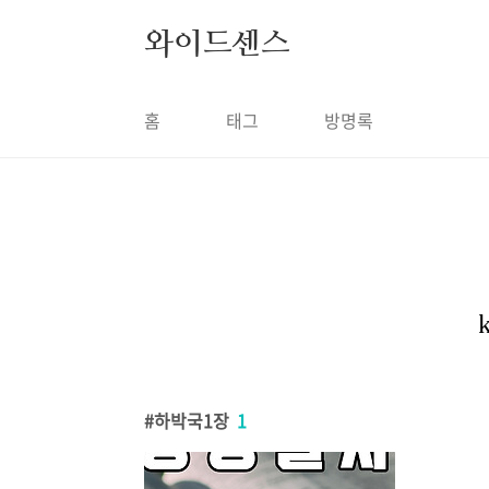
본문 바로가기
와이드센스
홈
태그
방명록
하박국1장
1