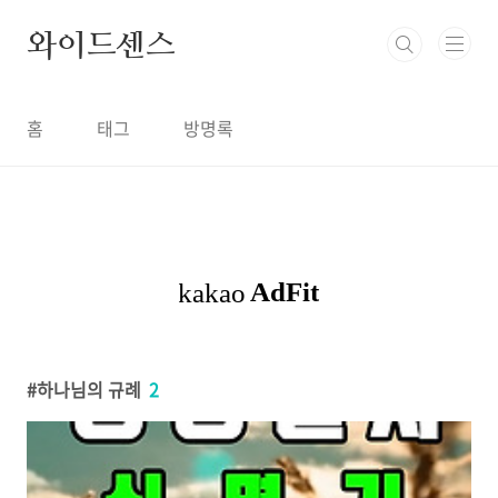
본문 바로가기
와이드센스
홈
태그
방명록
하나님의 규례
2