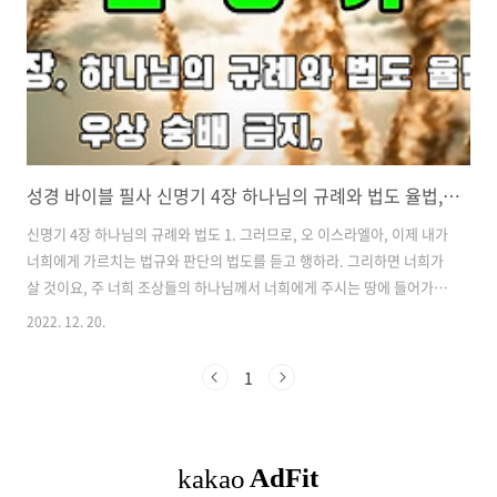
주시니 5. 너는 네 마음을 다하고 혼을 다하고 힘을 다하여 주..
성경 바이블 필사 신명기 4장 하나님의 규례와 법도 율법, 우상 숭배 금지, 요르단 동편 세 도피성
신명기 4장 하나님의 규례와 법도 1. 그러므로, 오 이스라엘아, 이제 내가
너희에게 가르치는 법규와 판단의 법도를 듣고 행하라. 그리하면 너희가
살 것이요, 주 너희 조상들의 하나님께서 너희에게 주시는 땅에 들어가
그것을 소유하리라. 2. 너희는 내가 너희에게 명령하는 말에 더하거나 거
2022. 12. 20.
기에서 빼지 말고 내가 너희에게 명령하는 주 너희 하나님의 명령들을 지
키라. 3. 주께서 바알브올로 인해 행하신 것을 너희 눈이 보았나니 바알
1
브올을 따른 모든 사람을 주 네 하나님께서 너희 가운데서 멸하셨으되 4.
오직 주 너희 하나님을 굳게 붙든 너희는 이 날 모두 살아 있느니라. 5. 보
라, 내가 주 내 하나님께서 내게 명령하신 대로 규례와 판단의 법도를 너
희에게 가르쳤나니 이것은 너희가 들어가 소유할 땅에서 너희가 ..