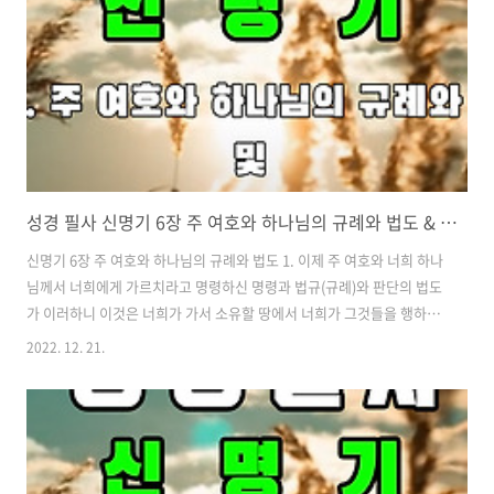
성경 필사 신명기 6장 주 여호와 하나님의 규례와 법도 & 불순종에 대한 경고
신명기 6장 주 여호와 하나님의 규례와 법도 1. 이제 주 여호와 너희 하나
님께서 너희에게 가르치라고 명령하신 명령과 법규(규례)와 판단의 법도
가 이러하니 이것은 너희가 가서 소유할 땅에서 너희가 그것들을 행하게
하려 함이요, 2. 또 네가 평생토록 주 여호와 하나님을 두려워하며 내가
2022. 12. 21.
너와 네 아들과 네 손자에게 명령하는 그분의 모든 법규와 명령을 지키게
하려 함이니라. 그리하면 네 날들이 길레 되리라. 3. 그러므로 오 이스라
엘아~ 듣고 그것을 지켜 행하라. 그리하면 네가 잘 되고 주 네 조상들의
하나님께서 네게 약속하신 것 같이 젖과 꿀이 흐르는 땅에서 너희가 강하
게 불어나리라. 4. 오 이스라엘아~ 들으라. 주 여호와 우리 하나님은 한