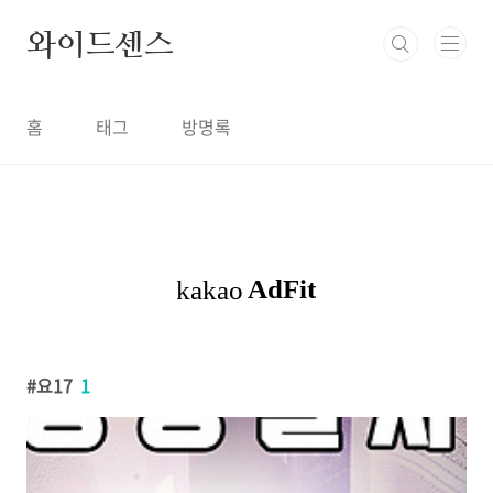
본문 바로가기
와이드센스
홈
태그
방명록
요17
1