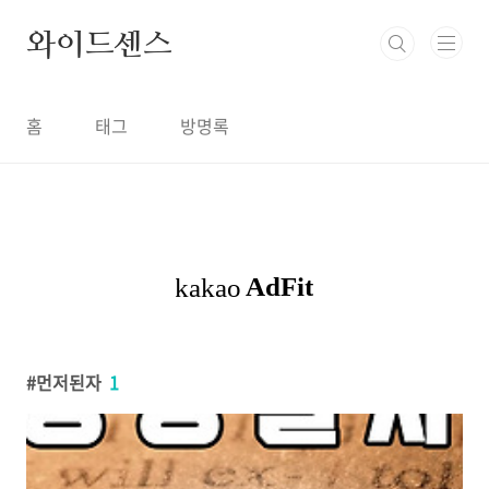
본문 바로가기
와이드센스
홈
태그
방명록
먼저된자
1