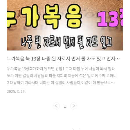
누가복음 눅 13장 나중 된 자로서 먼저 될 자도 있고 먼저 된 자로서 나중 될 자도 있다
누가복음 13장회개하지 않으면 망함1 그때 마침 두어 사람이 와서 빌라
도가 어떤 갈릴리 사람들의 피를 저희의 제물에 섞은 일로 예수께 고하니
2 대답하여 가라사대 너희는 이 갈릴리 사람들이 이같이 해 받음으로써
모든 갈릴리 사람보다 죄가 더 있는 줄 아느냐?3 너희에게 이르노니 아니
2025. 3. 26.
라. 너희도 만일 회개치 아니하면 다 이와 같이 망하리라.4 또 실로암에
서 망대가 무너져 치어 죽은 열여덟 사람이 예루살렘에 거한 모든 사람보
1
다 죄가 더 있는 줄 아느냐?5 너희에게 이르노니 아니라. 너희도 만일 회
개치 아니하면 다 이와 같이 망하리라.열매를 못 맺는 무화과나무의 비유
6 이에 비유로 말씀하시되 한 사람이 포도원에 무화과나무를 심은 것이