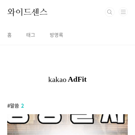
본문 바로가기
와이드센스
홈
태그
방명록
말씀
2