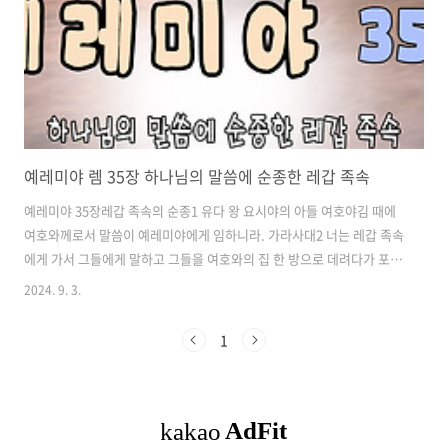
내려가겠느냐 하지 말라 하니 내려가겠느냐 함은 그리스도를 죽은 자 가
운데서 모셔 올리..
예레미야 렘 35장 하나님의 말씀에 순종한 레갑 족속
예레미야 35장레갑 족속의 순종1 유다 왕 요시야의 아들 여호야김 때에
여호와께로서 말씀이 예레미야에게 임하니라. 가라사대2 너는 레갑 족속
에게 가서 그들에게 말하고 그들을 여호와의 집 한 방으로 데려다가 포도
주를 마시우라.3 이에 내가 하바시냐의 손자요, 예레미야의 아들인 야아
2024. 9. 3.
사냐와 그 형제와 그 모든 아들과 레갑 온 족속을 데리고4 여호와의 집에
이르러 익다랴의 아들 하나님의 사람 하난의 아들들의 방에 들렀는데 그
1
방은 방백들의 방 곁이요, 문을 지키는 살룸의 아들 마아세야의 방 위더
라.5 내가 레갑 족속 사람들 앞에 포도주가 가득한 사발과 잔을 놓고 마시
라 권하매6 그들이 가로되 우리는 포도주를 마시지 아니하겠노라. 레갑
의 아들 우리 선조 요나답이 우리에게 명하여 이르기를 너희와 너희 자손