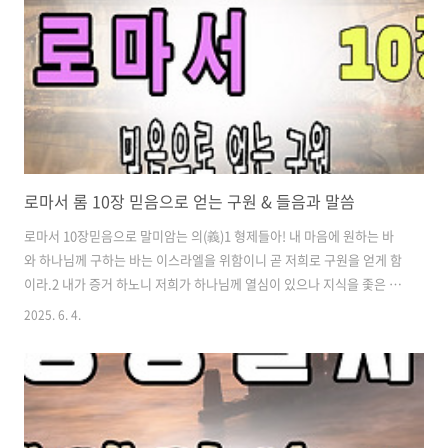
로마서 롬 10장 믿음으로 얻는 구원 & 들음과 말씀
로마서 10장믿음으로 말미암는 의(義)1 형제들아! 내 마음에 원하는 바
와 하나님께 구하는 바는 이스라엘을 위함이니 곧 저희로 구원을 얻게 함
이라.2 내가 증거 하노니 저희가 하나님께 열심이 있으나 지식을 좇은 것
이 아니라3 하나님의 의를 모르고 자기 의를 세우려고 힘써 하나님의 의
2025. 6. 4.
를 복종치 아니하였느니라.4 그리스도는 모든 믿는 자에게 의를 이루기
위하여 율법의 마침이 되시니라.5 모세가 기록하되 율법으로 말미암는
의를 행하는 사람은 그 의로 살리라 하였거니와6 믿음으로 말미암는 의
는 이같이 말하되 네 마음에 누가 하늘에 올라가겠느냐 하지 말라 하니
올라가겠느냐 함은 그리스도를 모셔 내리려는 것이요.7 혹 누가 음부에