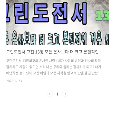
고린도전서 고전 13장 모든 은사보다 더 크고 본질적인 것은 사랑
고린도전서 13장최고의 은사인 사랑1 내가 사람의 방언과 천사의 말을
할지라도 사랑이 없으면 소리 나는 구리와 울리는 꽹과리가 되고2 내가
예언하는 능이 있어 모든 비밀과 모든 지식을 알고 또 산을 옮길 만한 모
든 믿음이 있을지라도 사랑이 없으면 내가 아무것도 아니요.3 내가 내게
2025. 6. 23.
있는 모든 것으로 구제하고 또 내 몸을 불사르게 내어 줄지라도 사랑이
없으면 내게 아무 유익이 없느니라.4 사랑은 오래 참고 사랑은 온유하며
1
투기하는 자가 되지 아니하며 사랑은 자랑하지 아니하며 교만하지 아니
하며5 무례히 행치 아니하며 자기의 유익을 구치 아니하며 성내지 아니
하며 악한 것을 생각지 아니하며6 불의를 기뻐하지 아니하며 진리와 함