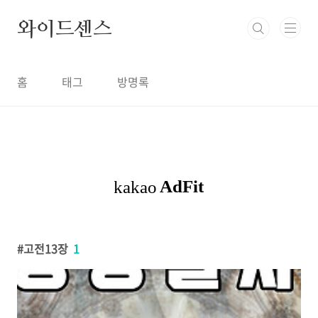
본문 바로가기
와이드센스
홈
태그
방명록
고전13장
1