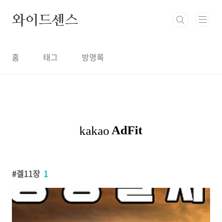
본문 바로가기
와이드센스
홈
태그
방명록
겔11장
1