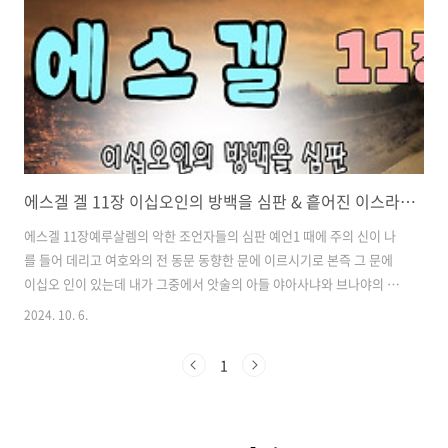
에스겔 겔 11장 이십오인의 방백을 심판 & 흩어진 이스라엘 백성 회복 약속
에스겔 11장예루살렘의 악한 조언자들의 심판 예언1 때에 주의 신이 나
를 들어 데리고 여호와의 전 동문 동향한 문에 이르시기로 본즉 그 문에
이십오 인이 있는데 내가 그중에서 앗술의 아들 야아사냐와 브나야의 아
들 블라댜를 보았으니 그들은 백성의 방백이라.2 그가 내게 이르시되 인
2024. 10. 6.
자야! 이 사람들은 불의를 품고 이 성중에서 악한 꾀를 베푸는 자니라.3
그들의 말이 집 건축할 때가 가깝지 아니한즉 이 성읍은 가마가 되고 우
1
리는 고기가 된다 하나니4 그러므로 인자야, 너는 그들을 쳐서 예언하고
예언할지니라.5 여호와의 신이 내게 임하여 가라사대 너는 말하기를 여
호와의 말씀에 이스라엘 족속아, 너희가 이렇게 말하였도다. 너희 마음에