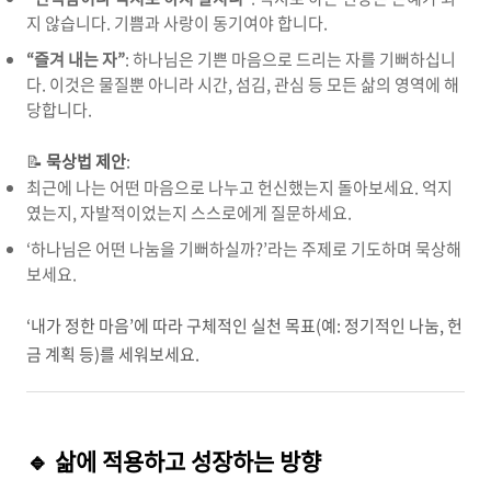
지 않습니다
.
기쁨과 사랑이 동기여야 합니다
.
“
즐겨 내는 자
”
:
하나님은 기쁜 마음으로 드리는 자를 기뻐하십니
다
.
이것은 물질뿐 아니라 시간
,
섬김
,
관심 등 모든 삶의 영역에 해
당합니다
.
📝
묵상법 제안
:
최근에 나는 어떤 마음으로 나누고 헌신했는지 돌아보세요
.
억지
였는지
,
자발적이었는지 스스로에게 질문하세요
.
‘
하나님은 어떤 나눔을 기뻐하실까
?’
라는 주제로 기도하며 묵상해
보세요
.
‘
내가 정한 마음
’
에 따라 구체적인 실천 목표
(
예
:
정기적인 나눔
,
헌
금 계획 등
)
를 세워보세요
.
🔹
삶에 적용하고 성장하는 방향