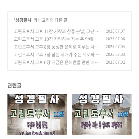
'
성경필사
' 카테고리의 다른 글
고린도후서 고후 11장 거짓과 참을 분별; 고난 속
2025.07.07
에 드러나는 진짜 사도
고린도후서 고후 10장 자랑하는 자는 주 안에서
2025.07.06
(2)
자랑하라
고린도후서 고후 8장 풍성한 은혜로 이루는 나눔
2025.07.04
(1)
과 헌신의 기쁨
고린도후서 고후 7장 참된 회개가 주는 위로와 기
2025.07.03
(0)
쁨
고린도후서 고후 6장 지금은 은혜받을 만한 때요
2025.07.02
(0)
지금은 구원의 날이로다
(2)
관련글