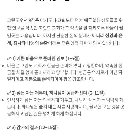
고린도후서
9
장은 마게도냐 교회보다 먼저 예루살렘 성도들을 위
한 연보를 약속한 고린도 교회가 그 약속을 잘 지키도록 바울이 권
면하는 내용입니다
.
하지만 단순한 돈의 문제가 아니라
신앙과 은
혜
,
감사와 나눔의 순환
이라는 깊은 영적 의미가 담겨 있습니다
.
✅
1)
기쁜 마음으로 준비된 연보
(1~5
절
)
바울은 고린도 교회가 헌금을 준비해 왔다고 칭찬하며
,
약속한 헌
금을 차질 없이 준비하라고 당부합니다
.
헌금은 억지로가 아닌
자
발적이고 기쁨으로 준비되어야 함
을 강조합니다
.
✅
2)
심는 자는 거두며
,
하나님이 공급하신다
(6~11
절
)
인색하게 심는 자는 인색하게 거두고
,
넉넉히 심는 자는 넉넉히 거
둡니다
.
하나님은
즐겨 내는 자
를 사랑하시며
,
필요한 모든 것을 공
급하시고 선한 일을 넘치게 하게 하십니다
.
✅
3)
감사의 결과
(12~15
절
)