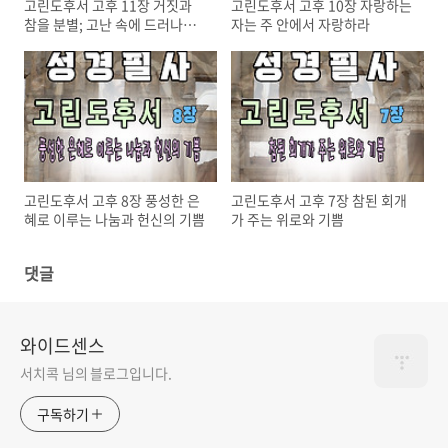
고린도후서 고후 11장 거짓과
고린도후서 고후 10장 자랑하는
참을 분별; 고난 속에 드러나는
자는 주 안에서 자랑하라
진짜 사도
고린도후서 고후 8장 풍성한 은
고린도후서 고후 7장 참된 회개
혜로 이루는 나눔과 헌신의 기쁨
가 주는 위로와 기쁨
댓글
와이드센스
서치콕 님의 블로그입니다.
구독하기