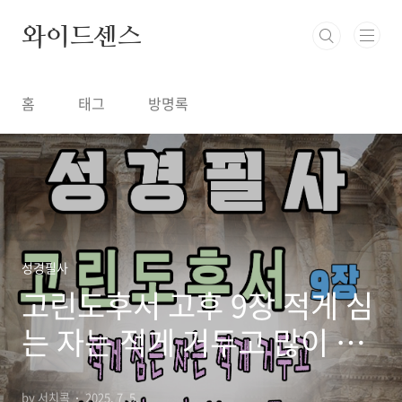
본문 바로가기
와이드센스
홈
태그
방명록
성경필사
고린도후서 고후 9장 적게 심
는 자는 적게 거두고 많이 심
는 자는 많이 거두니라
by 서치콕
2025. 7. 5.