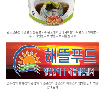
완도삼촌컵라면 완도삼촌쌀국수 완도멸치맛다시마쌀국수 완도다시마쌀국
수 미가면쌀국수 퐝쌀국수 해뜰쌀국수
경주김치 포항김치 퐝김치 다담은김치 담근김치 해뜰김치 영일만김치 영일
만애김치