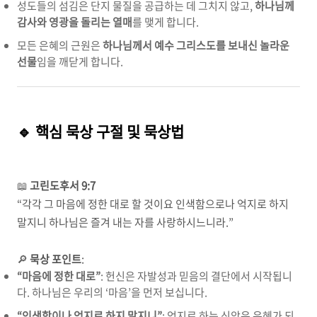
성도들의 섬김은 단지 물질을 공급하는 데 그치지 않고
,
하나님께
감사와 영광을 돌리는 열매
를 맺게 합니다
.
모든 은혜의 근원은
하나님께서 예수 그리스도를 보내신 놀라운
선물
임을 깨닫게 합니다
.
🔹
핵심 묵상 구절 및 묵상법
📖
고린도후서
9:7
“
각각 그 마음에 정한 대로 할 것이요 인색함으로나 억지로 하지
말지니 하나님은 즐겨 내는 자를 사랑하시느니라
.”
🔎
묵상 포인트
:
“
마음에 정한 대로
”
:
헌신은 자발성과 믿음의 결단에서 시작됩니
다
.
하나님은 우리의
‘
마음
’
을 먼저 보십니다
.
“
인색함이나 억지로 하지 말지니
”
:
억지로 하는 신앙은 은혜가 되